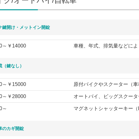
イク/オートバイ/自転車
ク鍵開け・メットイン開錠
0～￥14000
車種、年式、排気量などによ
成（鍵なし）
0～￥15000
原付バイクやスクーター（車
0～￥28000
オートバイ、ビッグスクータ
0～
マグネットシャッターキー（
車のカギ開錠