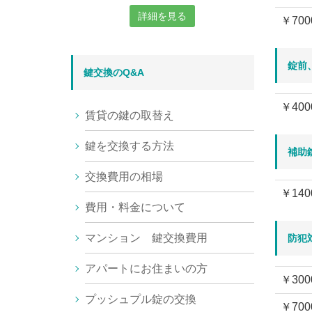
詳細を見る
￥700
錠前
鍵交換のQ&A
￥400
賃貸の鍵の取替え
鍵を交換する方法
補助
交換費用の相場
￥140
費用・料金について
マンション 鍵交換費用
防犯
アパートにお住まいの方
￥300
プッシュプル錠の交換
￥700