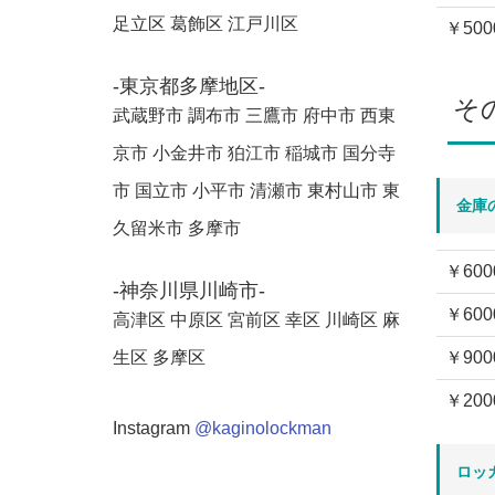
足立区 葛飾区 江戸川区
￥500
-東京都多摩地区-
そ
武蔵野市 調布市 三鷹市 府中市 西東
京市 小金井市 狛江市 稲城市 国分寺
市 国立市 小平市 清瀬市 東村山市 東
金庫
久留米市 多摩市
￥600
-神奈川県川崎市-
￥600
高津区 中原区 宮前区 幸区 川崎区 麻
生区 多摩区
￥900
￥200
Instagram
@kaginolockman
ロッ