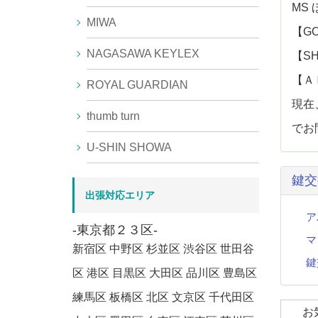
MS
MIWA
【GO
NAGASAWA KEYLEX
【SH
【Ａ
ROYAL GUARDIAN
現在
thumb turn
でお
U-SHIN SHOWA
鍵交
出張対応エリア
ア
-東京都２３区-
マ
新宿区 中野区 杉並区 渋谷区 世田谷
鍵
区 港区 目黒区 大田区 品川区 豊島区
練馬区 板橋区 北区 文京区 千代田区
お