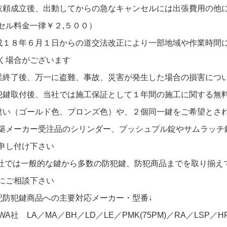
依頼成立後、出動してからの急なキャンセルには出張費用の他
セル料金一律￥２,５００）
成１８年６月１日からの道交法改正により一部地域や作業時間
く場合がございます
業終了後、万一に盗難、事故、災害が発生した場合の損害につ
犯鍵取付後、当社では施工保証として１年間の施工に関する無
違い（ゴールド色、ブロンズ色）や、２個同一鍵をご希望とさ
築メーカー受注品のシリンダー、プッシュプル錠やサムラッチ
申し付け下さい
当社では一般的な鍵から多数の防犯鍵、防犯商品までを取り揃え
にご相談下さい
記防犯鍵商品への主要対応メーカー・型番↓
WA社 LA／MA／BH／LD／LE／PMK(75PM)／RA／LSP／H