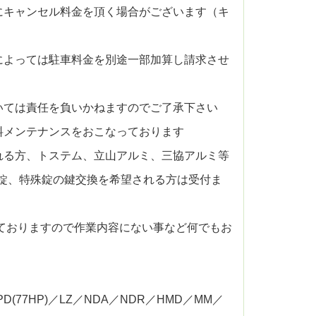
にキャンセル料金を頂く場合がございます（キ
によっては駐車料金を別途一部加算し請求させ
いては責任を負いかねますのでご了承下さい
料メンテナンスをおこなっております
れる方、トステム、立山アルミ、三協アルミ等
錠、特殊錠の鍵交換を希望される方は受付ま
ておりますので作業内容にない事など何でもお
PD(77HP)／LZ／NDA／NDR／HMD／MM／