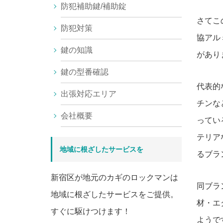
防犯補助鍵/補助錠
さてこ
防犯対策
協アル
鍵の知識
があり
鍵の型番確認
代表的
出張対応エリア
チンな
会社概要
ってい
テリア
地域に根ざしたサービスを
るブラ
新宿区が地元のカギのロックマンは
同ブラ
地域に根ざしたサービスをご提供。
材・エ
すぐに駆けつけます！
ようで