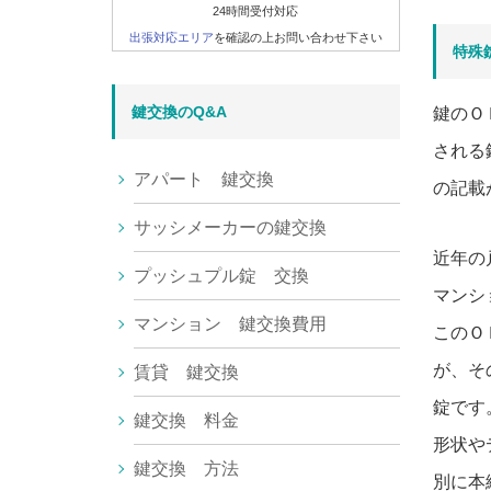
24時間受付対応
出張対応エリア
を確認の上お問い合わせ下さい
特殊
鍵交換のQ&A
鍵のＯ
される
アパート 鍵交換
の記載
サッシメーカーの鍵交換
近年の
プッシュプル錠 交換
マンシ
マンション 鍵交換費用
このＯ
が、そ
賃貸 鍵交換
錠です
鍵交換 料金
形状や
鍵交換 方法
別に本