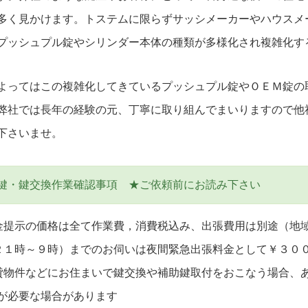
多く見かけます。トステムに限らずサッシメーカーやハウスメ
プッシュプル錠やシリンダー本体の種類が多様化され複雑化す
よってはこの複雑化してきているプッシュプル錠やＯＥＭ錠の
弊社では長年の経験の元、丁寧に取り組んでまいりますので他
下さいませ。
鍵・鍵交換作業確認事項 ★ご依頼前にお読み下さい
金提示の価格は全て作業費，消費税込み、出張費用は別途（地域
２１時～９時）までのお伺いは夜間緊急出張料金として￥３０
貸物件などにお住まいで鍵交換や補助鍵取付をおこなう場合、
が必要な場合があります