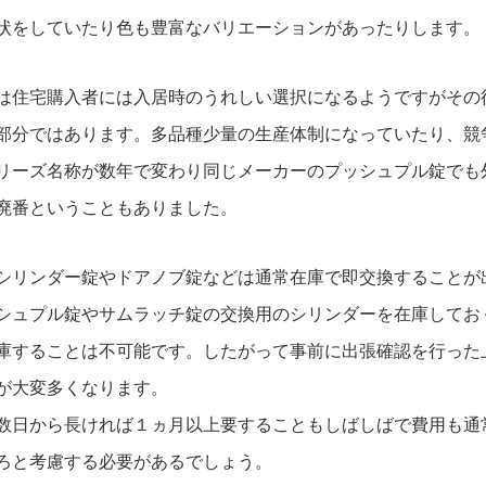
状をしていたり色も豊富なバリエーションがあったりします。
は住宅購入者には入居時のうれしい選択になるようですがその
部分ではあります。多品種少量の生産体制になっていたり、競
リーズ名称が数年で変わり同じメーカーのプッシュプル錠でも
廃番ということもありました。
シリンダー錠やドアノブ錠などは通常在庫で即交換することが
シュプル錠やサムラッチ錠の交換用のシリンダーを在庫してお
庫することは不可能です。したがって事前に出張確認を行った
が大変多くなります。
数日から長ければ１ヵ月以上要することもしばしばで費用も通
ろと考慮する必要があるでしょう。