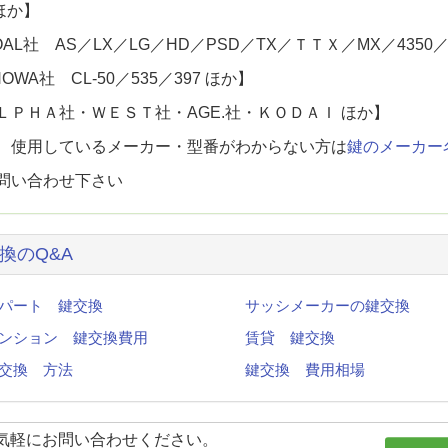
 ほか】
AL社 AS／LX／LG／HD／PSD／TX／ＴＴＸ／MX／4350／
OWA社 CL-50／535／397 ほか】
ＬＰＨＡ社・ＷＥＳＴ社・AGE.社・ＫＯＤＡＩ ほか】
、使用しているメーカー・型番がわからない方は
鍵のメーカー
問い合わせ下さい
換のQ&A
パート 鍵交換
サッシメーカーの鍵交換
ンション 鍵交換費用
賃貸 鍵交換
交換 方法
鍵交換 費用相場
気軽にお問い合わせください。