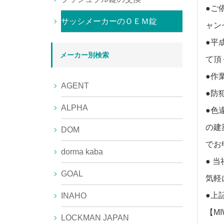
●ご
サッシメーカーのＯＥＭ錠
ャン
●平
メーカー別検索
て頂
●作
AGENT
●防
ALPHA
●色
の建
DOM
でお
dorma kaba
● 
GOAL
気軽
●上
INAHO
【MI
LOCKMAN JAPAN