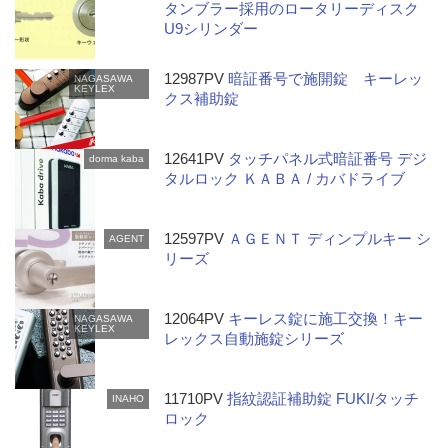
タンブラー採用のロータリーディスク
U9シリンダー
12987PV
暗証番号で施開錠 キーレッ
NAGASAWA
KEYLEX
クス補助錠
12641PV
タッチパネル式暗証番号 デジ
dorma kaba
タルロック ＫＡＢＡ / カバドライブ
12597PV
ＡＧＥＮＴ ディンプルキー シ
AGENT
リーズ
12064PV
キーレス錠に施工交換！キー
NAGASAWA
KEYLEX
レックス自動施錠シリーズ
11710PV
指紋認証補助錠 FUKI/タッチ
INAHO
ロック