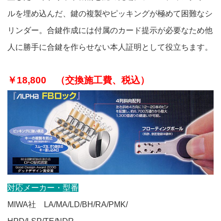
ルを埋め込んだ、鍵の複製やピッキングが極めて困難なシ
リンダー。合鍵作成には付属のカード提示が必要なため他
人に勝手に合鍵を作らせない本人証明として役立ちます。
￥18,800 （交換施工費、税込）
対応メーカー・型番
MIWA社 LA/MA/LD/BH/RA/PMK/