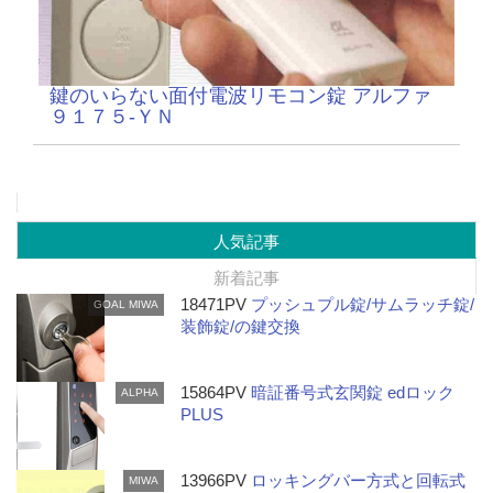
鍵のいらない面付電波リモコン錠 アルファ
９１７５-ＹＮ
人気記事
新着記事
18471PV
プッシュプル錠/サムラッチ錠/
GOAL
MIWA
装飾錠/の鍵交換
15864PV
暗証番号式玄関錠 edロック
ALPHA
PLUS
13966PV
ロッキングバー方式と回転式
MIWA