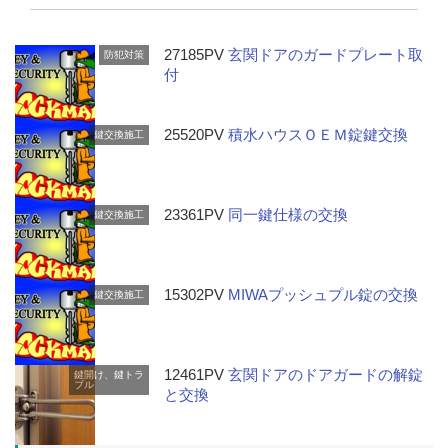
27185PV
玄関ドアのガードプレート取
防犯対策
付
25520PV
積水ハウスＯＥＭ錠鍵交換
鍵交換施工
23361PV
同一鍵仕様の交換
鍵交換施工
15302PV
MIWAプッシュプル錠の交換
鍵交換施工
12461PV
玄関ドアのドアガードの解錠
鍵開け、鍵トラ
ブル
と交換