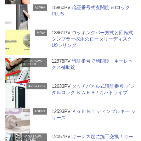
15860PV
暗証番号式玄関錠 edロック
ALPHA
PLUS
13961PV
ロッキングバー方式と回転式
MIWA
タンブラー採用のロータリーディスク
U9シリンダー
12978PV
暗証番号で施開錠 キーレッ
NAGASAWA
KEYLEX
クス補助錠
12633PV
タッチパネル式暗証番号 デジ
dorma kaba
タルロック ＫＡＢＡ / カバドライブ
12593PV
ＡＧＥＮＴ ディンプルキー シ
AGENT
リーズ
12057PV
キーレス錠に施工交換！キー
NAGASAWA
KEYLEX