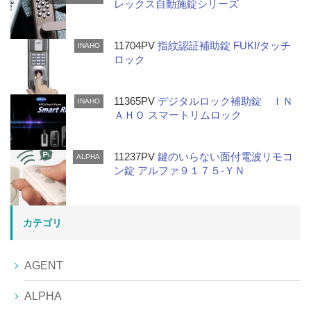
レックス自動施錠シリーズ
11704PV
指紋認証補助錠 FUKI/タッチ
INAHO
ロック
11365PV
デジタルロック補助錠 ＩＮ
INAHO
ＡＨＯ スマートリムロック
11237PV
鍵のいらない面付電波リモコ
ALPHA
ン錠 アルファ９１７５-ＹＮ
カテゴリ
AGENT
ALPHA