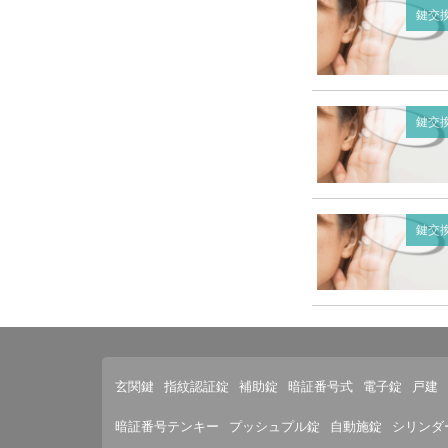
鍵交
鍵交
鍵交
玄関鍵
指紋認証錠
補助錠
暗証番号式
電子錠
戸建
暗証番号テンキー
プッシュプル錠
自動施錠
シリンダ