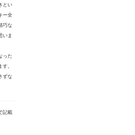
きとい
キー全
精巧な
思いま
なった
ます。
さずな
で記載