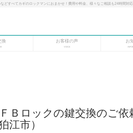
などすべてカギのロックマンにおまかせ！費用や料金、様々なご相談も24時間対
交換
お客様の声
お
EM
VOICE
INFO
ＦＢロックの鍵交換のご依
狛江市）