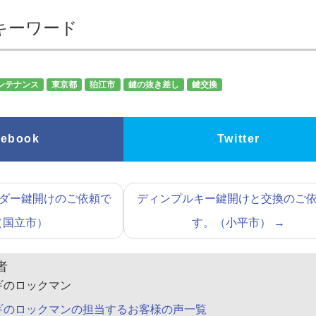
キーワード
ンテナンス
東京都
狛江市
鍵の抜き差し
鍵交換
cebook
Twitter
ダー鍵開けのご依頼で
ディンプルキー鍵開けと交換のご
（国立市）
す。（小平市）
→
者
ギのロックマン
ギのロックマンの担当するお客様の声一覧