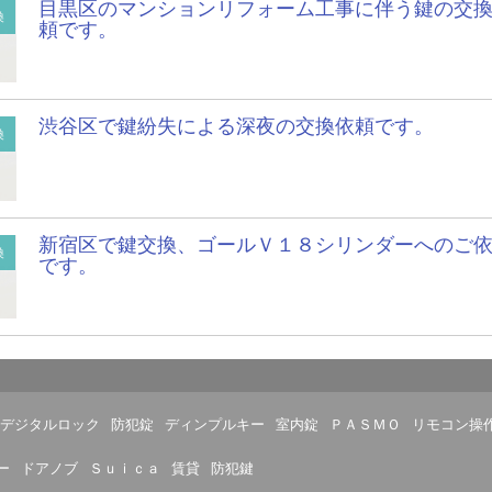
目黒区のマンションリフォーム工事に伴う鍵の交
換
頼です。
渋谷区で鍵紛失による深夜の交換依頼です。
換
新宿区で鍵交換、ゴールＶ１８シリンダーへのご
換
です。
デジタルロック
防犯錠
ディンプルキー
室内錠
ＰＡＳＭＯ
リモコン操
ー
ドアノブ
Ｓｕｉｃａ
賃貸
防犯鍵