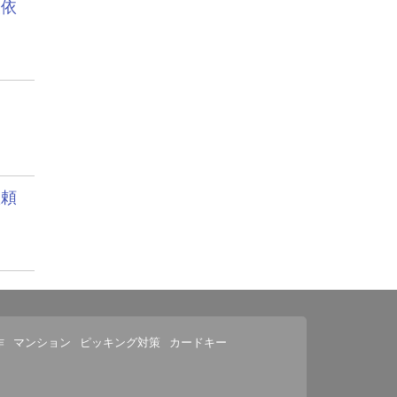
換依
依頼
作
マンション
ピッキング対策
カードキー