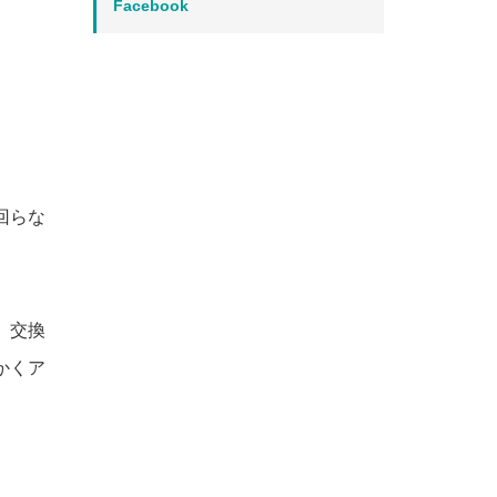
Facebook
回らな
、交換
かくア