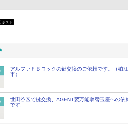
声
アルファＦＢロックの鍵交換のご依頼です。（狛
換
市）
世田谷区で鍵交換、AGENT製万能取替玉座への依
換
です。