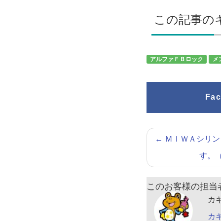
この記事の
アルファＦＢロック
メ
Fa
←
ＭＩＷＡシリン
す。
このお客様の担当
カ
カ