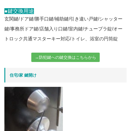
●鍵交換用途
玄関鍵/ドア鍵/勝手口鍵/補助鍵/引き違い戸鍵/シャッター
鍵/事務所ドア鍵/店舗入り口鍵/室内鍵/チューブラ錠/オー
トロック共通マスターキー対応/トイレ、浴室の円筒錠
→防犯鍵への鍵交換はこちらから
住宅/家 鍵開け