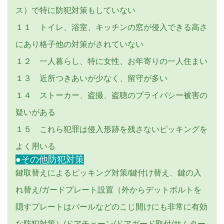
ス）で特に防犯対策もしていない
１１ トイレ、浴室、キッチンの窓が侵入できる高さ
にあり格子他の対策がされていない
１２ 一人暮らし、特に女性、お年寄りの一人住まい
１３ 近所つきあいが少なく、留守が多い
１４ ストーカー、盗撮、盗聴のプライバシー被害の
疑いがある
１５ これら犯罪は侵入形跡を残さないピッキングを
よく用いる
●その他防犯対策
鍵取替えによるピッキング対策/鍵付け替え、鍵の入
れ替え/ガードプレート設置（外からデットボルトを
隠すプレートはバールなどのこじ開けにも非常に有効
な防犯対策）/ドアチェーン/ドアガード取付/サムター