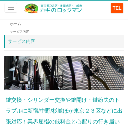
TEL
Toggle
navigation
ホーム
サービス内容
サービス内容
鍵交換・
シリンダー交換や鍵開け・鍵紛失のト
ラブルに新宿/中野/杉並ほか東京２３区などに出
張対応！
業界屈指の低料金と心配りの行き届い