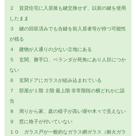
２ 賃貸住宅に入居後も鍵交換せず、以前の鍵を使用
したまま
３ 鍵の回収済みでも合鍵を前入居者等が持つ可能性
が残る
４ 建物が人通りの少ない立地にある
５ 玄関、勝手口、ベランダが死角にあり人目につか
ない
６ 玄関ドアにガラスが組み込まれている
７ 部屋が１階 ２階 最上階 非常階段の横どれかに該
当
８ 周りから家、庭の様子が高い塀や木々で見えない
９ 窓に格子が付いていない
１０ ガラス戸が一般的なガラス網ガラス（耐火ガラ