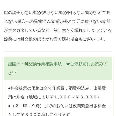
鍵の調子が悪い/鍵が抜けない/鍵が回らない/鍵が折れて外
れない/鍵穴への異物混入/錠前が外れて元に戻せない/錠前
がガタガタしているなど 注）大きく壊れてしまっている
錠前には鍵交換のほうがお安く済む場合もございます。
鍵開け・鍵交換作業確認事項 ★ご依頼前にお読み下
さい
●料金提示の価格は全て作業費，消費税込み、出張費
用は別途（地域により￥１,０００～￥３,０００）
●（２１時～９時）までのお伺いは夜間緊急出張料金
として￥３０００増しになります