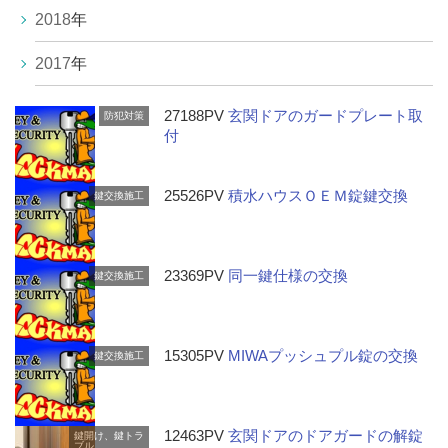
2018
年
2017
年
27188PV
玄関ドアのガードプレート取
防犯対策
付
25526PV
積水ハウスＯＥＭ錠鍵交換
鍵交換施工
23369PV
同一鍵仕様の交換
鍵交換施工
15305PV
MIWAプッシュプル錠の交換
鍵交換施工
12463PV
玄関ドアのドアガードの解錠
鍵開け、鍵トラ
ブル