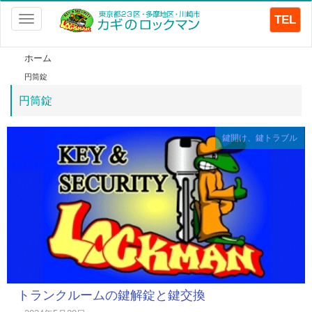
TEL
Toggle
navigation
ホーム
円筒錠
円筒錠
鍵開け、鍵トラブル
トランクルームの鍵解錠と鍵交換