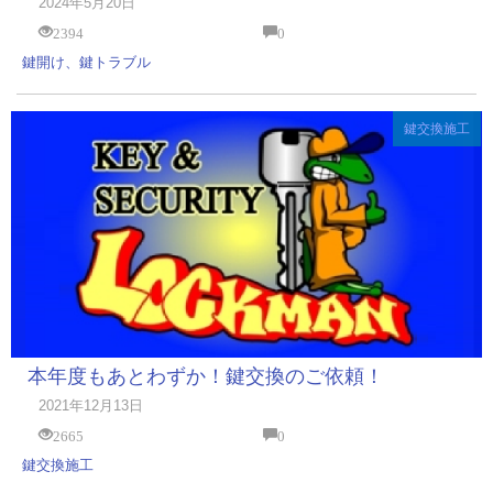
2024年5月20日
2394
0
鍵開け、鍵トラブル
鍵交換施工
本年度もあとわずか！鍵交換のご依頼！
2021年12月13日
2665
0
鍵交換施工