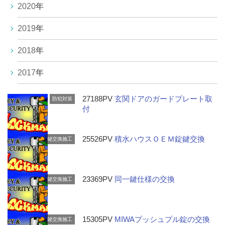
2020
年
2019
年
2018
年
2017
年
27188PV
玄関ドアのガードプレート取
防犯対策
付
25526PV
積水ハウスＯＥＭ錠鍵交換
鍵交換施工
23369PV
同一鍵仕様の交換
鍵交換施工
15305PV
MIWAプッシュプル錠の交換
鍵交換施工