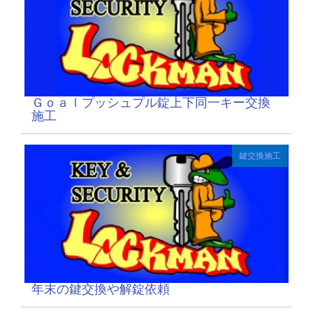
Ｇｏａｌプッシュプル錠上下同一キー交換
施工
鍵交換施工
年末の鍵交換や解錠依頼