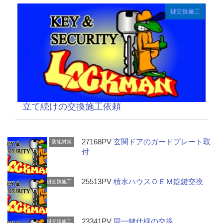
鍵交換施工
立て続けの交換施工依頼
27168PV
玄関ドアのガードプレート取
防犯対策
付
25513PV
積水ハウスＯＥＭ錠鍵交換
鍵交換施工
23341PV
同一鍵仕様の交換
鍵交換施工