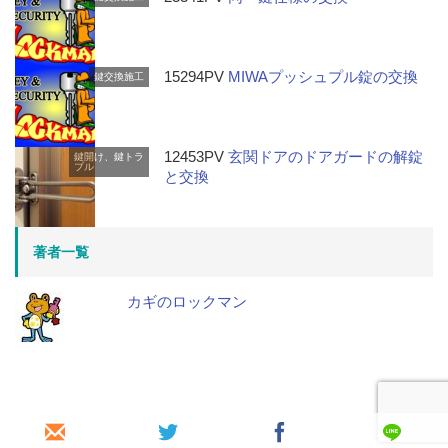
15294PV
MIWAプッシュプル錠の交換
鍵交換施工
12453PV
玄関ドアのドアガードの解錠
鍵開け、鍵トラ
ブル
と交換
著者一覧
カギのロックマン