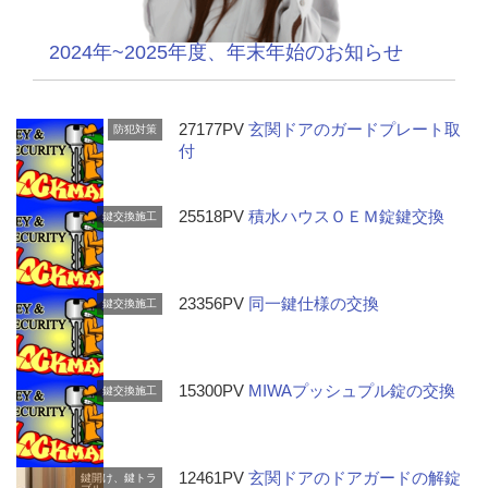
2024年~2025年度、年末年始のお知らせ
27177PV
玄関ドアのガードプレート取
防犯対策
付
25518PV
積水ハウスＯＥＭ錠鍵交換
鍵交換施工
23356PV
同一鍵仕様の交換
鍵交換施工
15300PV
MIWAプッシュプル錠の交換
鍵交換施工
12461PV
玄関ドアのドアガードの解錠
鍵開け、鍵トラ