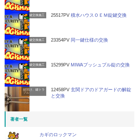
25517PV
積水ハウスＯＥＭ錠鍵交換
鍵交換施工
23354PV
同一鍵仕様の交換
鍵交換施工
15299PV
MIWAプッシュプル錠の交換
鍵交換施工
12458PV
玄関ドアのドアガードの解錠
鍵開け、鍵トラ
ブル
と交換
著者一覧
カギのロックマン