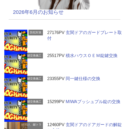
2026年6月のお知らせ
27176PV
玄関ドアのガードプレート取
防犯対策
付
25517PV
積水ハウスＯＥＭ錠鍵交換
鍵交換施工
23355PV
同一鍵仕様の交換
鍵交換施工
15299PV
MIWAプッシュプル錠の交換
鍵交換施工
12460PV
玄関ドアのドアガードの解錠
鍵開け、鍵トラ
ブル