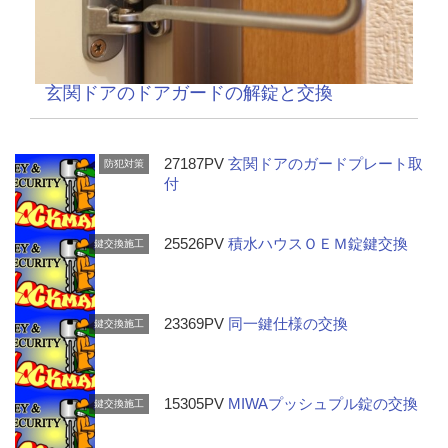
玄関ドアのドアガードの解錠と交換
27187PV
玄関ドアのガードプレート取
防犯対策
付
25526PV
積水ハウスＯＥＭ錠鍵交換
鍵交換施工
23369PV
同一鍵仕様の交換
鍵交換施工
15305PV
MIWAプッシュプル錠の交換
鍵交換施工