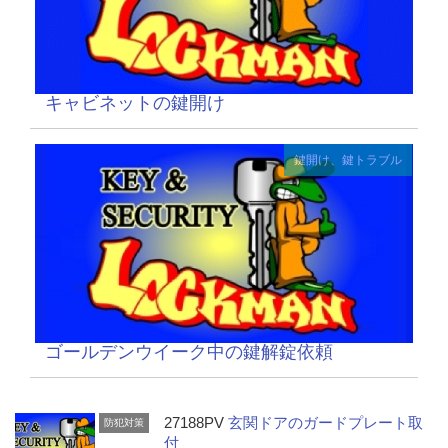
キャビネットの鍵開け
鍵開け、鍵トラブル
ゴールデンウイーク中の鍵解錠依頼
27188PV
玄関ドアのガードプレート取
防犯対策
付