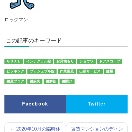
ロックマン
この記事のキーワード
ＧＯＡＬ
インテグラル錠
お見積もり
ショウワ
ドアスコープ
ピッキング
プッシュプル錠
作業風景
出張サービス
鍵屋
鍵屋ブログ
鍵紛失
鍵解錠
鍵開け
Facebook
Twitter
←
2020年10月の臨時休
賃貸マンションのディン