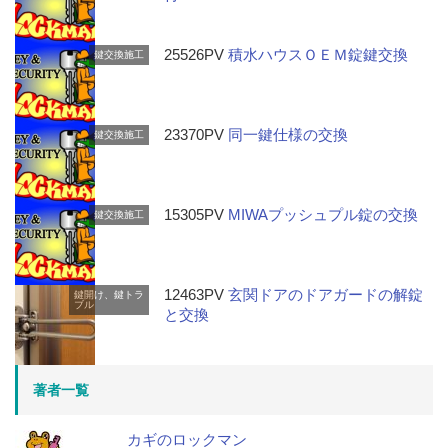
25526PV
積水ハウスＯＥＭ錠鍵交換
鍵交換施工
23370PV
同一鍵仕様の交換
鍵交換施工
15305PV
MIWAプッシュプル錠の交換
鍵交換施工
12463PV
玄関ドアのドアガードの解錠
鍵開け、鍵トラ
ブル
と交換
著者一覧
カギのロックマン